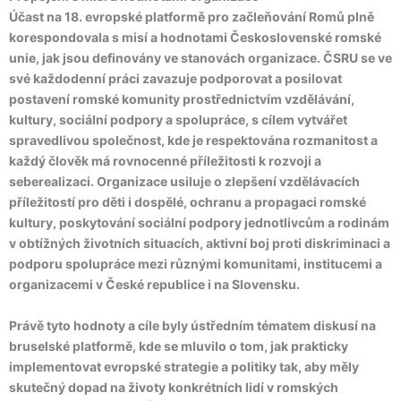
Účast na 18. evropské platformě pro začleňování Romů plně
korespondovala s misí a hodnotami Československé romské
unie, jak jsou definovány ve stanovách organizace. ČSRU se ve
své každodenní práci zavazuje podporovat a posilovat
postavení romské komunity prostřednictvím vzdělávání,
kultury, sociální podpory a spolupráce, s cílem vytvářet
spravedlivou společnost, kde je respektována rozmanitost a
každý člověk má rovnocenné příležitosti k rozvoji a
seberealizaci. Organizace usiluje o zlepšení vzdělávacích
příležitostí pro děti i dospělé, ochranu a propagaci romské
kultury, poskytování sociální podpory jednotlivcům a rodinám
v obtížných životních situacích, aktivní boj proti diskriminaci a
podporu spolupráce mezi různými komunitami, institucemi a
organizacemi v České republice i na Slovensku.
Právě tyto hodnoty a cíle byly ústředním tématem diskusí na
bruselské platformě, kde se mluvilo o tom, jak prakticky
implementovat evropské strategie a politiky tak, aby měly
skutečný dopad na životy konkrétních lidí v romských