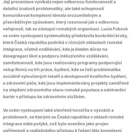
Její prezentace vynikala nejen odbornou fundovaností a
detailní znalostí problematiky, ale také schopností
komunikovat komplexní témata srozumitelným a
přesvědčivým způsobem, který rezonoval jak s odbornou
veřejností, tak se zástupci romských organizací. Lucie Fuková
ve svém vystoupení systematicky představila konkrétní kroky,
které Česká republika podniká v různých oblastech romské
integrace, včetně vzdělávání, kde je kladen důraz na
desegregaci škol a podporu inkluzivního vzdělávání,
zaměstnanosti, kde jsou realizovány programy podporující
vstup Romů na trh práce, bydlení, kde se řeší problematika
sociálně vyloučených lokalit a dostupnosti kvalitního bydlení,
a zdravotní péče, kde jsou implementovány projekty zaměřené
na zlepšení zdravotního stavu romské populace a odstranění
bariér v přístupu ke zdravotním službám
.
Ve svém vystoupení také otevřeně hovořila o výzvách a
problémech, se kterými se Česká republika v oblasti romské
integrace stále potýká, což bylo oceněno jako projev
upřímnosti a realistického přístupu k řešení této komplexní