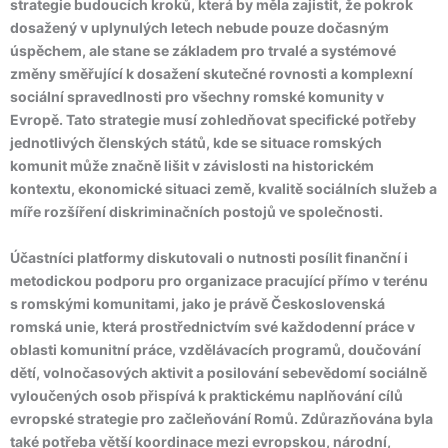
strategie budoucích kroků, která by měla zajistit, že pokrok
dosažený v uplynulých letech nebude pouze dočasným
úspěchem, ale stane se základem pro trvalé a systémové
změny směřující k dosažení skutečné rovnosti a komplexní
sociální spravedlnosti pro všechny romské komunity v
Evropě. Tato strategie musí zohledňovat specifické potřeby
jednotlivých členských států, kde se situace romských
komunit může značně lišit v závislosti na historickém
kontextu, ekonomické situaci země, kvalitě sociálních služeb a
míře rozšíření diskriminačních postojů ve společnosti.
Účastníci platformy diskutovali o nutnosti posílit finanční i
metodickou podporu pro organizace pracující přímo v terénu
s romskými komunitami, jako je právě Československá
romská unie, která prostřednictvím své každodenní práce v
oblasti komunitní práce, vzdělávacích programů, doučování
dětí, volnočasových aktivit a posilování sebevědomí sociálně
vyloučených osob přispívá k praktickému naplňování cílů
evropské strategie pro začleňování Romů. Zdůrazňována byla
také potřeba větší koordinace mezi evropskou, národní,