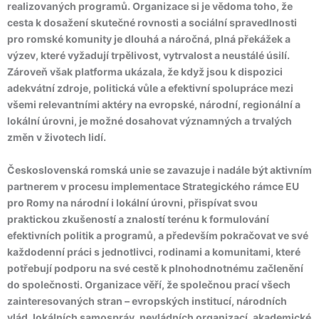
realizovaných programů. Organizace si je vědoma toho, že
cesta k dosažení skutečné rovnosti a sociální spravedlnosti
pro romské komunity je dlouhá a náročná, plná překážek a
výzev, které vyžadují trpělivost, vytrvalost a neustálé úsilí.
Zároveň však platforma ukázala, že když jsou k dispozici
adekvátní zdroje, politická vůle a efektivní spolupráce mezi
všemi relevantními aktéry na evropské, národní, regionální a
lokální úrovni, je možné dosahovat významných a trvalých
změn v životech lidí.
Československá romská unie se zavazuje i nadále být aktivním
partnerem v procesu implementace Strategického rámce EU
pro Romy na národní i lokální úrovni, přispívat svou
praktickou zkušeností a znalostí terénu k formulování
efektivních politik a programů, a především pokračovat ve své
každodenní práci s jednotlivci, rodinami a komunitami, které
potřebují podporu na své cestě k plnohodnotnému začlenění
do společnosti. Organizace věří, že společnou prací všech
zainteresovaných stran – evropských institucí, národních
vlád, lokálních samospráv, nevládních organizací, akademické