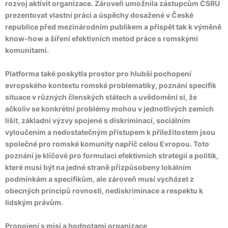
rozvoj aktivit organizace. Zároveň umožnila zástupcům ČSRU
prezentovat vlastní práci a úspěchy dosažené v České
republice před mezinárodním publikem a přispět tak k výměně
know-how a šíření efektivních metod práce s romskými
komunitami.
Platforma také poskytla prostor pro hlubší pochopení
evropského kontextu romské problematiky, poznání specifik
situace v různých členských státech a uvědomění si, že
ačkoliv se konkrétní problémy mohou v jednotlivých zemích
lišit, základní výzvy spojené s diskriminací, sociálním
vyloučením a nedostatečným přístupem k příležitostem jsou
společné pro romské komunity napříč celou Evropou. Toto
poznání je klíčové pro formulaci efektivních strategií a politik,
které musí být na jedné straně přizpůsobeny lokálním
podmínkám a specifikům, ale zároveň musí vycházet z
obecných principů rovnosti, nediskriminace a respektu k
lidským právům.
Propojení s misí a hodnotami organizace