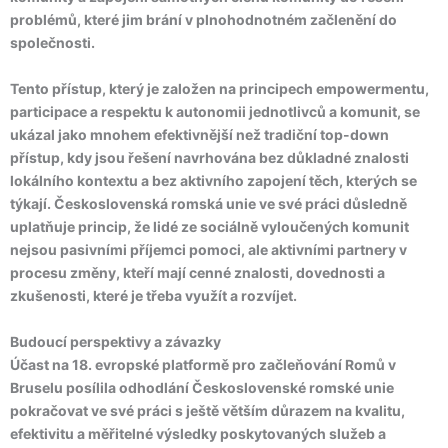
problémů, které jim brání v plnohodnotném začlenění do
společnosti.
Tento přístup, který je založen na principech empowermentu,
participace a respektu k autonomii jednotlivců a komunit, se
ukázal jako mnohem efektivnější než tradiční top-down
přístup, kdy jsou řešení navrhována bez důkladné znalosti
lokálního kontextu a bez aktivního zapojení těch, kterých se
týkají. Československá romská unie ve své práci důsledně
uplatňuje princip, že lidé ze sociálně vyloučených komunit
nejsou pasivními příjemci pomoci, ale aktivními partnery v
procesu změny, kteří mají cenné znalosti, dovednosti a
zkušenosti, které je třeba využít a rozvíjet.
Budoucí perspektivy a závazky
Účast na 18. evropské platformě pro začleňování Romů v
Bruselu posílila odhodlání Československé romské unie
pokračovat ve své práci s ještě větším důrazem na kvalitu,
efektivitu a měřitelné výsledky poskytovaných služeb a