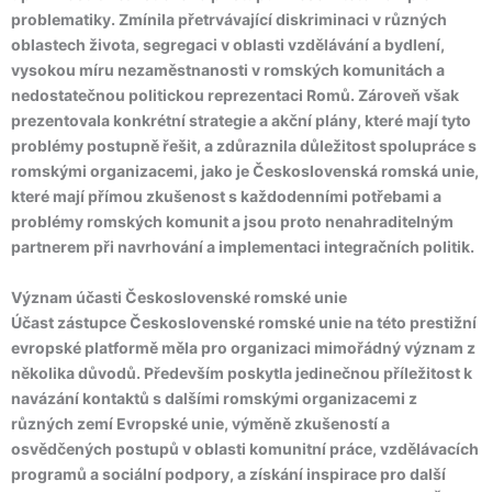
problematiky. Zmínila přetrvávající diskriminaci v různých
oblastech života, segregaci v oblasti vzdělávání a bydlení,
vysokou míru nezaměstnanosti v romských komunitách a
nedostatečnou politickou reprezentaci Romů. Zároveň však
prezentovala konkrétní strategie a akční plány, které mají tyto
problémy postupně řešit, a zdůraznila důležitost spolupráce s
romskými organizacemi, jako je Československá romská unie,
které mají přímou zkušenost s každodenními potřebami a
problémy romských komunit a jsou proto nenahraditelným
partnerem při navrhování a implementaci integračních politik.
Význam účasti Československé romské unie
Účast zástupce Československé romské unie na této prestižní
evropské platformě měla pro organizaci mimořádný význam z
několika důvodů. Především poskytla jedinečnou příležitost k
navázání kontaktů s dalšími romskými organizacemi z
různých zemí Evropské unie, výměně zkušeností a
osvědčených postupů v oblasti komunitní práce, vzdělávacích
programů a sociální podpory, a získání inspirace pro další