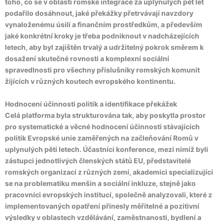
toho, co se v oblasti romské integrace za uplynulých pět let
podařilo dosáhnout, jaké překážky přetrvávají navzdory
vynaloženému úsilí a finančním prostředkům, a především
jaké konkrétní kroky je třeba podniknout v nadcházejících
letech, aby byl zajištěn trvalý a udržitelný pokrok směrem k
dosažení skutečné rovnosti a komplexní sociální
spravedlnosti pro všechny příslušníky romských komunit
žijících v různých koutech evropského kontinentu.
Hodnocení účinnosti politik a identifikace překážek
Celá platforma byla strukturována tak, aby poskytla prostor
pro systematické a věcné hodnocení účinnosti stávajících
politik Evropské unie zaměřených na začleňování Romů v
uplynulých pěti letech. Účastníci konference, mezi nimiž byli
zástupci jednotlivých členských států EU, představitelé
romských organizací z různých zemí, akademici specializující
se na problematiku menšin a sociální inkluze, stejně jako
pracovníci evropských institucí, společně analyzovali, které z
implementovaných opatření přinesly měřitelné a pozitivní
výsledky v oblastech vzdělávání, zaměstnanosti, bydlení a