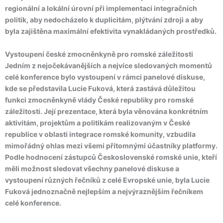
regionální a lokální úrovní při implementaci integračních
politik, aby nedocházelo k duplicitám, plýtvání zdroji a aby
byla zajištěna maximální efektivita vynakládaných prostředků.
Vystoupení české zmocněnkyně pro romské záležitosti
Jedním z nejočekávanějších a nejvíce sledovaných momentů
celé konference bylo vystoupení v rámci panelové diskuse,
kde se představila Lucie Fuková, která zastává důležitou
funkci zmocněnkyně vlády České republiky pro romské
záležitosti. Její prezentace, která byla věnována konkrétním
aktivitám, projektům a politikám realizovaným v České
republice v oblasti integrace romské komunity, vzbudila
mimořádný ohlas mezi všemi přítomnými účastníky platformy.
Podle hodnocení zástupců Československé romské unie, kteří
měli možnost sledovat všechny panelové diskuse a
vystoupení různých řečníků z celé Evropské unie, byla Lucie
Fuková jednoznačně nejlepším a nejvýraznějším řečníkem
celé konference.