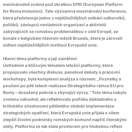
mezinárodně známá pod zkratkou EPRI (European Platform
for Roma Inclusion). Tato významná mezinárodní konference,
která představuje jedno z nejdůležitějších setkání odborníků,
politiků, zástupců nevládních organizací a aktivistů
zabývajících se romskou problematikou v celé Evropě, se
konala v belgickém hlavním městě Bruselu, které je zároveň
sídlem nejdůležitějších institucí Evropské unie.
Hlavní téma platformy a její zaměření
Ústředním a klíčovým tématem letošní platformy, které
propojovalo všechny diskuse, panelové debaty a pracovní
workshopy, byla komplexní analýza s názvem: „Poznatky a
poučení po pěti letech realizace Strategického rámce EU pro
Romy – dosažený pokrok a zbývající výzvy.“ Toto téma nebylo
zvoleno náhodně, ale reflektovalo potřebu důkladného a
kritického zhodnocení pětiletého období implementace
strategických opatření, která Evropská unie přijala s cílem
zlepšit životní podmínky romských komunit napříč členskými
státy. Platforma se tak stala prostorem pro hlubokou reflexi