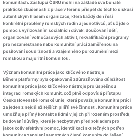
komunitách. Zástupci ČSRU mohli na základě své bohaté
praktické zkušenosti z práce v terénu přispět do těchto diskusí
autentickým hlasem organizace, která každý den řeší
konkrétní problémy romských rodin a jednotlivců, ať už jde o
pomoc s vyřizováním sociálních dávek, doučování dětí,
organizování volnočasových aktivit, rekvalifikační programy
pro nezaměstnané nebo komunitní práci zaměřenou na
posilování soudržnosti a vzájemného porozumění mezi
romskou a majoritní komunitou.
Význam komunitní práce jako klíčového nástroje
Během platformy byla opakovaně zdůrazňována důležitost
komunitní práce jako klíčového nástroje pro úspěšnou
integraci romských komunit, což plně odpovídá přístupu
Československé romské unie, která považuje komunitní práci
za jeden z nejdůležitějších pilířů své činnosti. Komunitní práce
umožňuje přímý kontakt s lidmi v jejich přirozeném prostředí,
budování důvěry, které je nezbytným předpokladem pro
jakoukoliv efektivní pomoc, identifikaci skutečných potřeb
komunity a zapojení samotných členů komunity do řešení