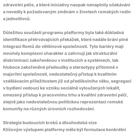
zdravotní péče, a které iniciativy naopak nenaplnily očekávání
a nevedly k požadovaným změnám v životech romských rodin
a jednotlivců.
Důležitou součástí programu platformy byla také důkladná
identifikace přetrvávajících překážek, které nadále brání plné
integraci Romů do většinové společnosti. Tyto bariéry mají
mnohdy komplexní charakter a zahrnují jak strukturální
diskriminaci zakořeněnou v institucích a systémech, tak
hluboce zakořeněné předsudky a stereotypy přítomné v
majoritní společnosti, nedostatečný přístup k kvalitním
vzdělávacím příležitostem již od předškolního věku, segregaci
v bydlení vedoucí ke vzniku sociálně vyloučených lokalit,
omezený přístup k pracovnímu trhu a kvalitní zdravotní péči,
stejně jako nedostatečnou politickou reprezentaci romské
komunity na různých úrovních rozhodování.
Strategie budoucích kroků a dlouhodobá vize
Klíčovým výstupem platformy měla být formulace konkrétní