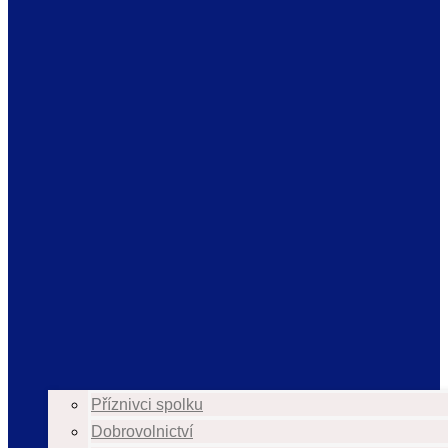
Příznivci spolku
Dobrovolnictví