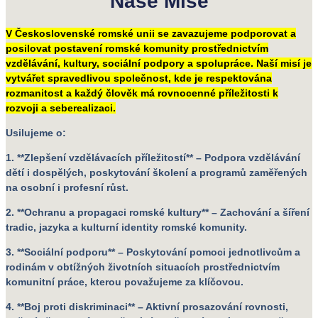
Naše Mise
V Československé romské unii se zavazujeme podporovat a
posilovat postavení romské komunity prostřednictvím
vzdělávání, kultury, sociální podpory a spolupráce. Naší misí je
vytvářet spravedlivou společnost, kde je respektována
rozmanitost a každý člověk má rovnocenné příležitosti k
rozvoji a seberealizaci.
Usilujeme o:
1. **Zlepšení vzdělávacích příležitostí** – Podpora vzdělávání
dětí i dospělých, poskytování školení a programů zaměřených
na osobní i profesní růst.
2. **Ochranu a propagaci romské kultury** – Zachování a šíření
tradic, jazyka a kulturní identity romské komunity.
3. **Sociální podporu** – Poskytování pomoci jednotlivcům a
rodinám v obtížných životních situacích prostřednictvím
komunitní práce, kterou považujeme za klíčovou.
4. **Boj proti diskriminaci** – Aktivní prosazování rovnosti,